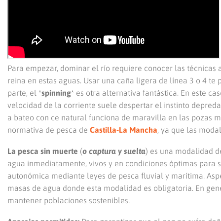
Para empezar, dominar el río requiere conocer las técnicas 
reina en estas aguas. Usar una caña ligera de línea 3 o 4 te
parte, el *
spinning
* es otra alternativa fantástica. En este c
velocidad de la corriente suele despertar el instinto depred
a bateo con ce natural funciona de maravilla en las pozas m
normativa de pesca de
Castilla-La Mancha
, ya que las moda
La pesca sin muerte
(
o captura y suelta
) es una modalidad d
agua inmediatamente, vivos y en condiciones óptimas para su
autonómica mediante leyes de pesca fluvial y marítima. Asp
masas de agua donde esta modalidad es obligatoria. En gen
mantener poblaciones sostenibles.