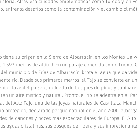
la historia. Atraviesa ciudades emblemáticas como Toledo y, en P
o, enfrenta desafíos como la contaminación y el cambio climát
o tiene su origen en la Sierra de Albarracín, en los Montes Univ
s 1.593 metros de altitud. En un paraje conocido como Fuente G
 del municipio de Frías de Albarracín, brota el agua que da vida
ente río. Desde sus primeros metros, el Tajo se convierte en u
nto clave del paisaje, rodeado de bosques de pinos y sabinare
ren un aire místico y natural. Pronto, el río se adentra en el Pa
al del Alto Tajo, una de las joyas naturales de CastillaLa Manch
io protegido, declarado parque natural en el año 2000, alberg
edes de cañones y hoces más espectaculares de Europa. El Alto 
us aguas cristalinas, sus bosques de ribera y sus impresionant