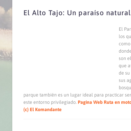
El Alto Tajo: Un paraíso natural
El Pa
los qu
como 
donde 
son e
que a
de su 
sus a
bosque
parque también es un lugar ideal para practicar se
este entorno privilegiado.
Pagina Web Ruta en moto
(c) El Komandante