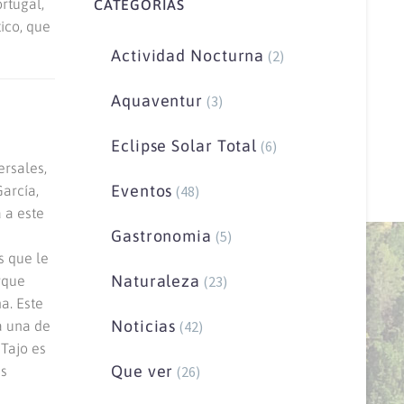
ortugal,
CATEGORIAS
ico, que
Actividad Nocturna
(2)
Aquaventur
(3)
Eclipse Solar Total
(6)
ersales,
Eventos
arcía,
(48)
 a este
Gastronomia
n
(5)
s que le
Naturaleza
rque
(23)
a. Este
Noticias
a una de
(42)
Tajo es
Que ver
es
(26)