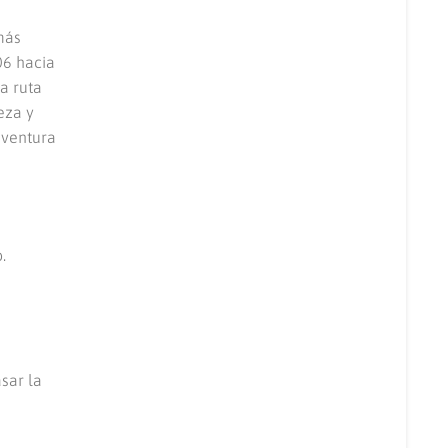
más
06 hacia
a ruta
eza y
aventura
.
sar la