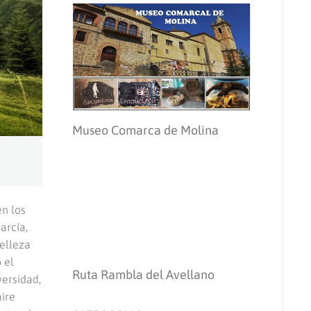
Museo Comarca de Molina
en los
arcía,
belleza
 el
Ruta Rambla del Avellano
versidad,
aire