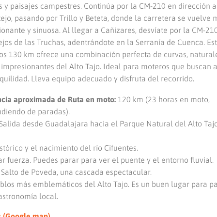
s y paisajes campestres. Continúa por la CM-210 en dirección a
ejo, pasando por Trillo y Beteta, donde la carretera se vuelve 
onante y sinuosa. Al llegar a Cañizares, desvíate por la CM-21
ejos de las Truchas, adentrándote en la Serranía de Cuenca. Est
os 130 km ofrece una combinación perfecta de curvas, natural
s impresionantes del Alto Tajo. Ideal para moteros que buscan 
quilidad. Lleva equipo adecuado y disfruta del recorrido.
ncia aproximada de Ruta en moto:
120 km (23 horas en moto,
diendo de paradas).
Salida desde Guadalajara hacia el Parque Natural del Alto Tajo
tórico y el nacimiento del río Cifuentes.
 fuerza. Puedes parar para ver el puente y el entorno fluvial.
 Salto de Poveda, una cascada espectacular.
blos más emblemáticos del Alto Tajo. Es un buen lugar para pa
astronomía local.
s (Google map)