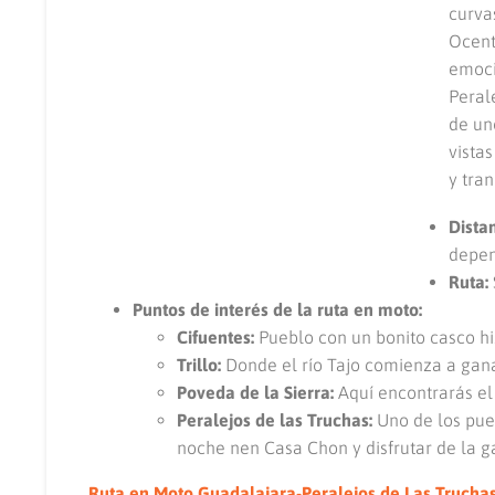
curva
Ocent
emoci
Peral
de un
vista
y tran
Dista
depen
Ruta:
Puntos de interés de la ruta en moto:
Cifuentes:
Pueblo con un bonito casco his
Trillo:
Donde el río Tajo comienza a ganar
Poveda de la Sierra:
Aquí encontrarás el
Peralejos de las Truchas:
Uno de los pue
noche nen Casa Chon y disfrutar de la g
Ruta en Moto Guadalajara-Peralejos de Las Trucha