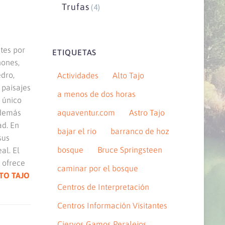
Trufas
(4)
tes por
ETIQUETAS
ñones,
dro,
Actividades
Alto Tajo
 paisajes
a menos de dos horas
 único
Además
aquaventur.com
Astro Tajo
ad. En
bajar el rio
barranco de hoz
sus
bosque
Bruce Springsteen
al. El
 ofrece
caminar por el bosque
LTO TAJO
Centros de Interpretación
Centros Información Visitantes
Ciervos Gamos Peralejos