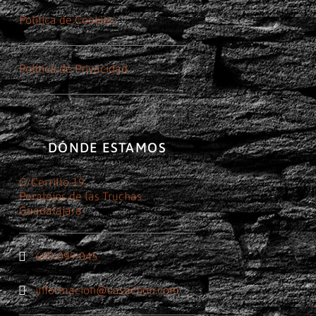
Política de Cookies
Política de Privacidad
DÓNDE ESTAMOS
C/Cerrillo 19
Peralejos de las Truchas
Guadalajara
699 099 045
informacion@casachon.com