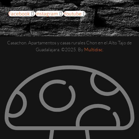
Facebook
Instagram
Youtube
Casachon. Apartamentos y casas rurales Chon en el Alto Tajo de
Guadalajara. ©2025. By
Multidisc
.