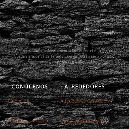
Alquiler de Casas y Apartamentos Rurales en el Alto Tajo en
Guadalajara, cerca de Teruel y Cuenca, rutas a pie o bicicleta,
recogida de setas y trufas.
CONÓCENOS
ALREDEDORES
Calendario
Alrededores Casa Chon
Conócenos un poco
Tienda Supermercado