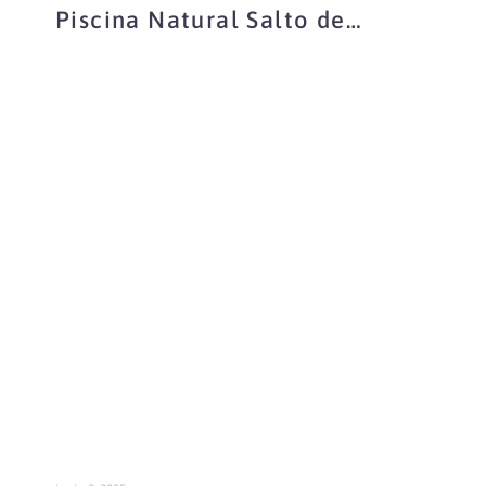
Piscina Natural Salto de
Poveda
Piscina
natural
Laguna
de
Taravilla