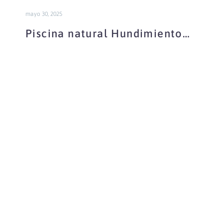
mayo 30, 2025
Piscina natural Hundimiento
de Armallones
Piscina
Natural
Puente
de
San
Pedro
y
Playa
Falaguera
Alto
Tajo