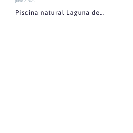
junio 2, 2025
Piscina natural Laguna de
Taravilla
Piscina
natural
Hundimiento
de
Armallones