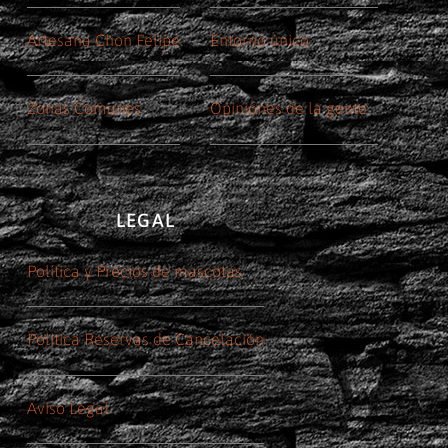
Artesana Chon Felipe
Entorno único
Zonas Comunes
Opiniones de la gente
LEGAL
Política y Precios de mascotas
Política Reservas de Cancelación
Aviso Legal