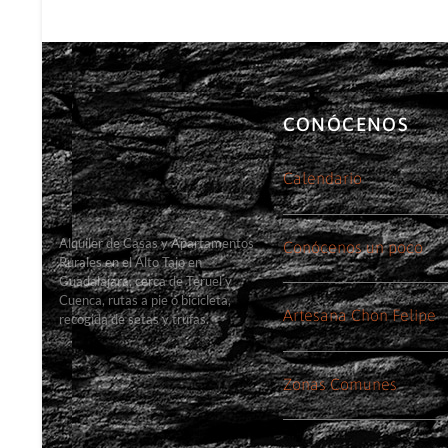
CONÓCENOS
Calendario
Alquiler de Casas y Apartamentos
Conócenos un poco
Rurales en el Alto Tajo en
Guadalajara, cerca de Teruel y
Cuenca, rutas a pie o bicicleta,
Artesana Chon Felipe
recogida de setas y trufas.
Zonas Comunes