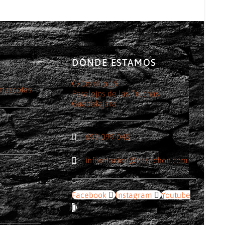
DÓNDE ESTAMOS
C/Cerrillo 19
 mascotas
Peralejos de las Truchas
Guadalajara
699 099 045
informacion@casachon.com
Facebook
Instagram
Youtube