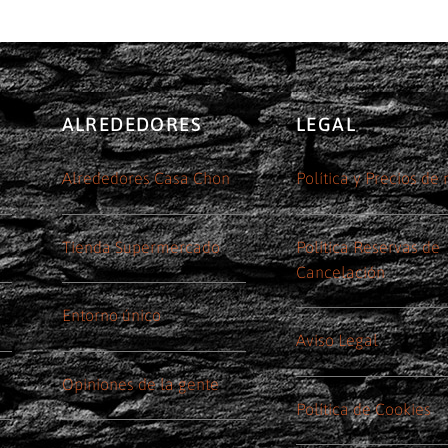
ALREDEDORES
LEGAL
Alrededores Casa Chon
Política y Precios de
Tienda Supermercado
Política Reservas de
Cancelación
Entorno único
Aviso Legal
Opiniones de la gente
Política de Cookies