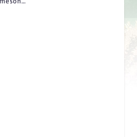
n mesón