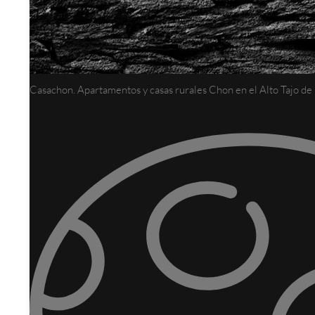
Casachon. Apartamentos y casas rurales Chon en el Alto Tajo d