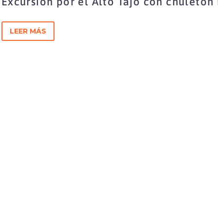
Excursión por el Alto Tajo con chuletó
Castilla El Tobar
LEER MÁS