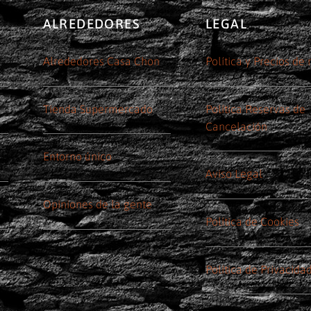
ALREDEDORES
LEGAL
Alrededores Casa Chon
Política y Precios de
Tienda Supermercado
Política Reservas de
Cancelación
Entorno único
Aviso Legal
Opiniones de la gente
Política de Cookies
Política de Privacida