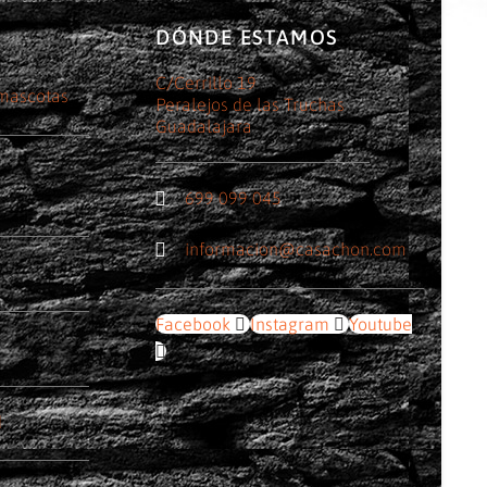
DÓNDE ESTAMOS
C/Cerrillo 19
 mascotas
Peralejos de las Truchas
Guadalajara
699 099 045
informacion@casachon.com
Facebook
Instagram
Youtube
d