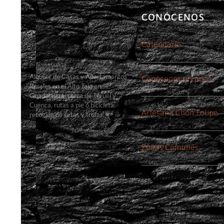
CONÓCENOS
Calendario
Alquiler de Casas y Apartamentos
Conócenos un poco
Rurales en el Alto Tajo en
Guadalajara, cerca de Teruel y
Cuenca, rutas a pie o bicicleta,
Artesana Chon Felipe
recogida de setas y trufas.
Zonas Comunes