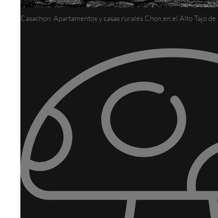
Casachon. Apartamentos y casas rurales Chon en el Alto Tajo d