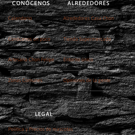
CONÓCENOS
ALREDEDORES
Calendario
Alrededores Casa Chon
Conócenos un poco
Tienda Supermercado
Artesana Chon Felipe
Entorno único
Zonas Comunes
Opiniones de la gente
LEGAL
Política y Precios de mascotas