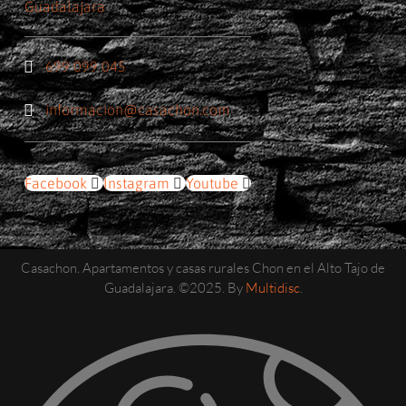
Guadalajara
699 099 045
informacion@casachon.com
Facebook
Instagram
Youtube
Casachon. Apartamentos y casas rurales Chon en el Alto Tajo de
Guadalajara. ©2025. By
Multidisc
.