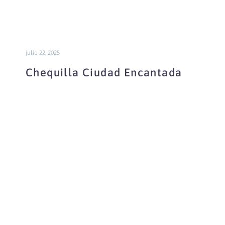
julio 22, 2025
Chequilla Ciudad Encantada
Callejones
Peñas
Rubias