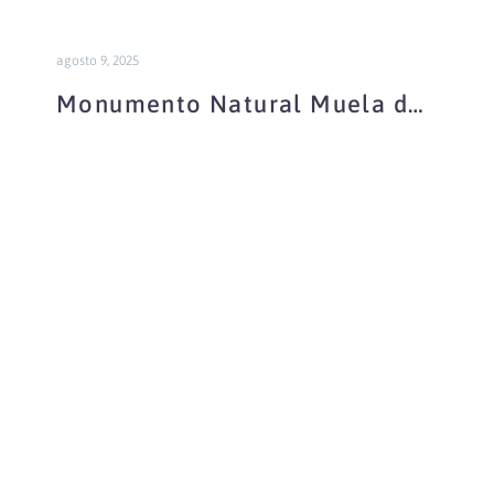
agosto 9, 2025
Monumento Natural Muela de
Pinilla y el Puntal
Ciudad
Encantada
de
Cuenca