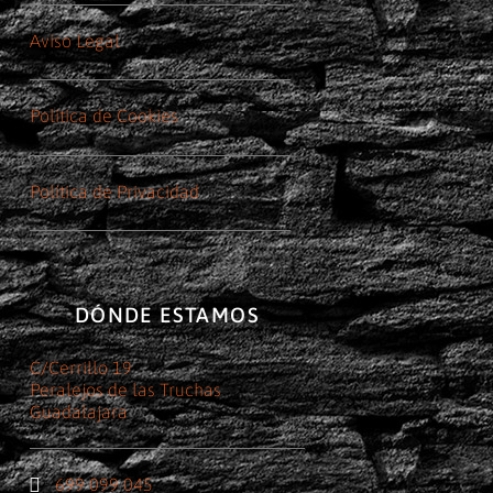
Aviso Legal
Política de Cookies
Política de Privacidad
DÓNDE ESTAMOS
C/Cerrillo 19
Peralejos de las Truchas
Guadalajara
699 099 045