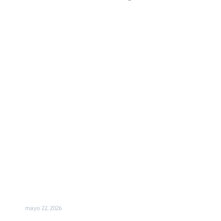
Tajo
Castro
Celtiberico
del
Ceremeño
mayo 22, 2026