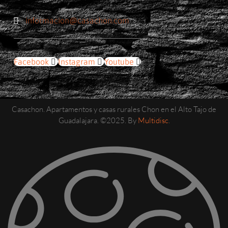
informacion@casachon.com
Facebook
Instagram
Youtube
Casachon. Apartamentos y casas rurales Chon en el Alto Tajo de
Guadalajara. ©2025. By
Multidisc
.