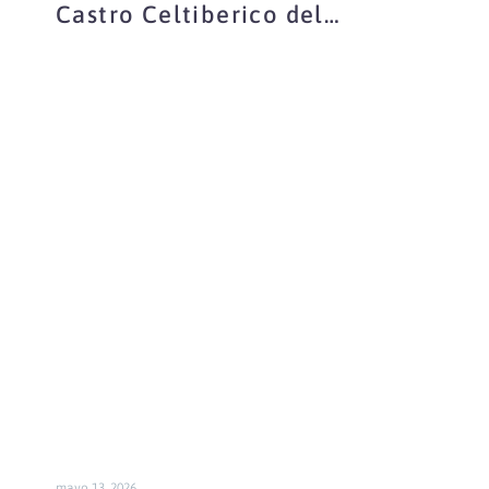
Castro Celtiberico del
Ceremeño
Secretos
de
Wikiloc:
Funciones
Secretas
mayo 13, 2026