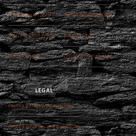
Conócenos un poco
Tienda Supermercado
Artesana Chon Felipe
Entorno único
Zonas Comunes
Opiniones de la gente
LEGAL
Política y Precios de mascotas
Política Reservas de Cancelación