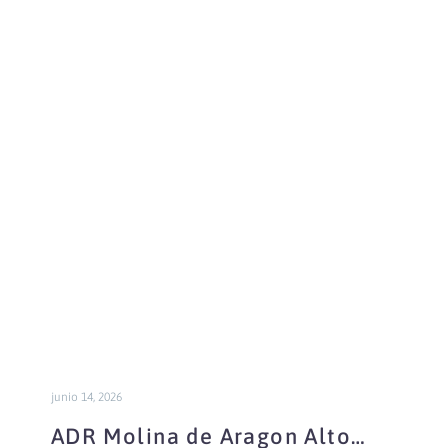
ADR
Molina
de
Aragon
Alto
Tajo
junio 14, 2026
ADR Molina de Aragon Alto