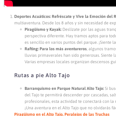
Deportes Acuáticos: Refréscate y Vive la Emoción del R
multiaventura. Desde los 8 años y sin necesidad de exp
Piragüismo y Kayak:
Deslízate por las aguas tran
perspectiva diferente. Hay tramos aptos para todo
es sencillo en varios puntos del parque. ¡Siente l
Rafting: Para los más aventureros
, algunos tramos
lluvias primaverales han sido generosas. Siente 
Varias empresas locales organizan descensos gui
Rutas a pie Alto Tajo
Barranquismo en Parque Natural Alto Tajo:
Si bus
del Tajo te permitirá descender por cascadas, sa
profesionales, esta actividad te conectará con la
¡Una aventura en el Alto Tajo que no olvidarás f
Piragüismo en el Alto Tajo, Peralejos de las Truchas