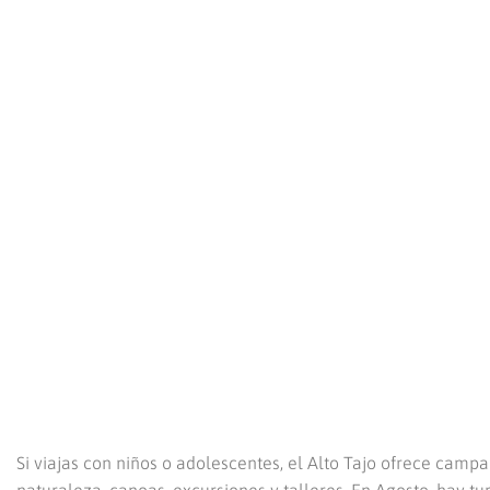
Si viajas con niños o adolescentes, el Alto Tajo ofrece cam
naturaleza, canoas, excursiones y talleres. En Agosto, hay t