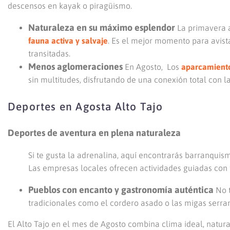
descensos en kayak o piragüismo.
Naturaleza en su máximo esplendor
La primavera a
fauna activa y salvaje
. Es el mejor momento para avista
transitadas.
Menos aglomeraciones
En Agosto, Los
aparcamiento
sin multitudes, disfrutando de una conexión total con l
Deportes en Agosta Alto Tajo
Deportes de aventura en plena naturaleza
Si te gusta la adrenalina, aquí encontrarás barranquis
Las empresas locales ofrecen actividades guiadas con 
Pueblos con encanto y gastronomía auténtica
No t
tradicionales como el cordero asado o las migas serra
El Alto Tajo en el mes de Agosto combina clima ideal, natur