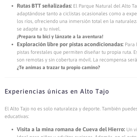
Rutas BTT señalizadas:
El Parque Natural del Alto Taj
adaptándose tanto a ciclistas ocasionales como a expert
los ríos, ofreciendo una inmersión total en la naturale
se adapte a tu nivel.
¡Prepara tu bici y lánzate a la aventura!
Exploración libre por pistas acondicionadas:
Para l
pistas forestales que permiten diseñar tu propia ruta. 
son remotas y sin cobertura móvil. La recompensa será d
¿Te animas a trazar tu propio camino?
Experiencias únicas en Alto Tajo
El Alto Tajo no es solo naturaleza y deporte. También puedes 
educativas:
Visita a la mina romana de Cueva del Hierro:
Un vi