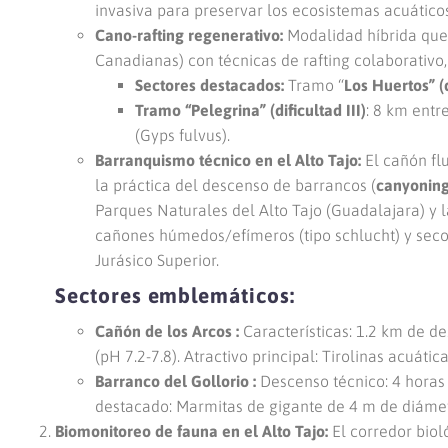
invasiva para preservar los ecosistemas acuático
Cano-rafting regenerativo:
Modalidad híbrida que
Canadianas) con técnicas de rafting colaborativo,
Sectores destacados:
Tramo “
Los Huertos” (d
Tramo “Pelegrina” (dificultad III)
: 8 km entr
(Gyps fulvus).
Barranquismo técnico en el Alto Tajo:
El cañón flu
la práctica del descenso de barrancos (
canyonin
Parques Naturales del Alto Tajo (Guadalajara) y l
cañones húmedos/efímeros (tipo schlucht) y secos
Jurásico Superior.
Sectores emblemáticos:
Cañón de los Arcos :
Características: 1.2 km de d
(pH 7.2-7.8). Atractivo principal: Tirolinas acuát
Barranco del Gollorio :
Descenso técnico: 4 horas d
destacado: Marmitas de gigante de 4 m de diámet
Biomonitoreo de fauna en el Alto Tajo:
El corredor biol