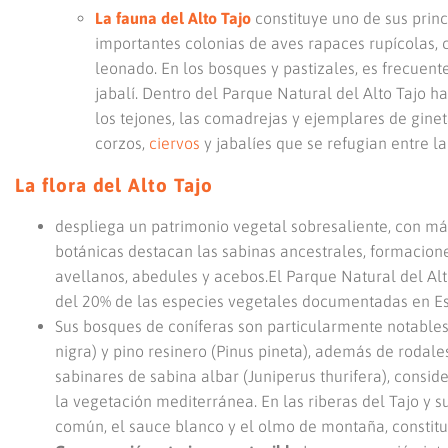
La fauna del Alto Tajo
constituye uno de sus princ
importantes colonias de aves rapaces rupícolas, co
leonado. En los bosques y pastizales, es frecuent
jabalí. Dentro del Parque Natural del Alto Tajo 
los tejones, las comadrejas y ejemplares de gine
corzos,
ciervos
y jabalíes que se refugian entre l
La flora del Alto Tajo
despliega un patrimonio vegetal sobresaliente, con más
botánicas destacan las sabinas ancestrales, formacio
avellanos, abedules y acebos.El Parque Natural del Al
del 20% de las especies vegetales documentadas en E
Sus bosques de coníferas son particularmente notables, c
nigra) y pino resinero (Pinus pineta), además de rodale
sabinares de sabina albar (Juniperus thurifera), consid
la vegetación mediterránea. En las riberas del Tajo y 
común, el sauce blanco y el olmo de montaña, constitu