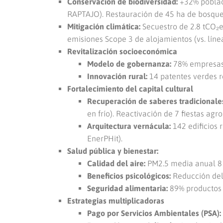
Conservación de biodiversidad:
+32% poblaci
RAPTAJO). Restauración de 45 ha de bosques
Mitigación climática:
Secuestro de 2.8 tCO₂e
emisiones Scope 3 de alojamientos (vs. líne
Revitalización socioeconómica
Modelo de gobernanza:
78% empresas a
Innovación rural:
14 patentes verdes re
Fortalecimiento del capital cultural
Recuperación de saberes tradicionale
en frío). Reactivación de 7 fiestas ag
Arquitectura vernácula:
142 edificios 
EnerPHit).
Salud pública y bienestar:
Calidad del aire:
PM2.5 media anual 8 µ
Beneficios psicológicos:
Reducción del 
Seguridad alimentaria:
89% productos t
Estrategias multiplicadoras
Pago por Servicios Ambientales (PSA):