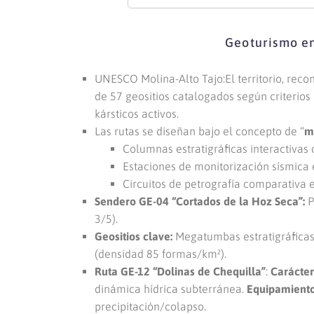
Geoturismo e
UNESCO Molina-Alto Tajo:El territorio, re
de 57 geositios catalogados según criterios 
kársticos activos.
Las rutas se diseñan bajo el concepto de “
m
Columnas estratigráficas interactivas 
Estaciones de monitorización sísmica 
Circuitos de petrografía comparativa en
Sendero GE-04 “Cortados de la Hoz Seca”:
P
3/5).
Geositios clave:
Megatumbas estratigráficas 
(densidad 85 formas/km²).
Ruta GE-12 “Dolinas de Chequilla”
:
Carácter 
dinámica hídrica subterránea.
Equipamiento
precipitación/colapso.