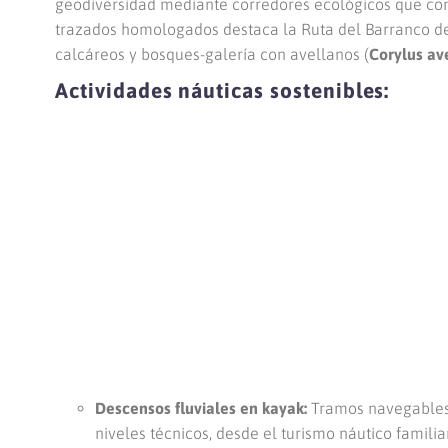
geodiversidad mediante corredores ecológicos que cone
trazados homologados destaca la Ruta del Barranco de
calcáreos y bosques-galería con avellanos (
Corylus av
Actividades náuticas sostenibles:
Descensos fluviales en kayak:
Tramos navegables 
niveles técnicos, desde el turismo náutico famili