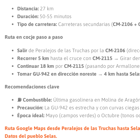
Distancia:
27 km
Duración:
50-55 minutos
Tipo de carretera:
Carreteras secundarias (
CM-2106 + 
Ruta en cocje paso a paso
Salir
de Peralejos de las Truchas por la
CM-2106
(direc
Recorrer 5 km
hasta el cruce con
CM-2115
→ Girar der
Continuar 18 km
por
CM-2115
(pasando por Armallone
Tomar GU-942 en dirección noreste → 4 km hasta Sela
Recomendaciones clave
⛽ Combustible:
Última gasolinera en Molina de Aragó
Precaución:
La GU-942 es estrecha y con curvas ciegas
Época ideal:
Mayo (campos verdes) o Octubre (tonos oc
Ruta Google Maps desde Peralejos de las Truchas hasta Sela
Datos del pueblo Selas.