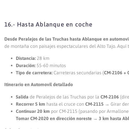
16.- Hasta Ablanque en coche
Desde Peralejos de las Truchas hasta Ablanque en automov
de montaña con paisajes espectaculares del Alto Tajo. Aquí t
Distancia:
28 km
Duración:
55-60 minutos
Tipo de carretera:
Carreteras secundarias (
CM-2106 + 
Itinerario en Automovil detallado
Salida
de Peralejos de las Truchas por la
CM-2106
(dir
Recorrer 5 km
hasta el cruce con
CM-2115
→ Girar der
Continuar 20 km
por CM-2115 (pasando por Armallones 
Tomar CM-2020 en dirección noreste → 3 km hasta Ab