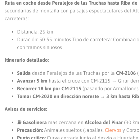
Ruta en coche desde Peralejos de las Truchas hasta Riba de 
secundarias de montaña con paisajes espectaculares del Alto 
carreteras:
Distancia: 26 km
Duración: 50-55 minutos Tipo de carretera: Combinació
con tramos sinuosos
Itinerario detallado:
Salida
desde Peralejos de las Truchas por la
CM-2106
Avanzar 5 km
hasta el cruce con CM-2115 → Girar der
Recorrer 18 km por CM-2115
(pasando por Armallones y
Tomar CM-2020 en dirección noreste → 3 km hasta Rib
Avisos de servicios:
⛽ Gasolinera
más cercana en
Alcolea del Pinar
(30 km
Precaución:
Animales sueltos (Jabalíes,
Ciervos
y Corzo
Punto crítico:
Curva cerrada junto al desvío a Huertah