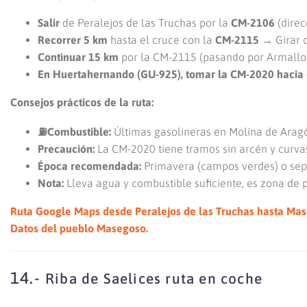
Salir
de Peralejos de las Truchas por la
CM-2106
(dire
Recorrer 5 km
hasta el cruce con la
CM-2115
→ Girar d
Continuar 15 km
por la CM-2115 (pasando por Armallon
En Huertahernando (GU-925), tomar la CM-2020 hacia 
Consejos prácticos de la ruta:
⛽Combustible:
Últimas gasolineras en Molina de Aragó
Precaución:
La CM-2020 tiene tramos sin arcén y curva
Época recomendada:
Primavera (campos verdes) o sep
Nota:
Lleva agua y combustible suficiente, es zona de 
Ruta Google Maps desde Peralejos de las Truchas hasta Mas
Datos del pueblo Masegoso.
14.-
Riba de Saelices ruta en coche