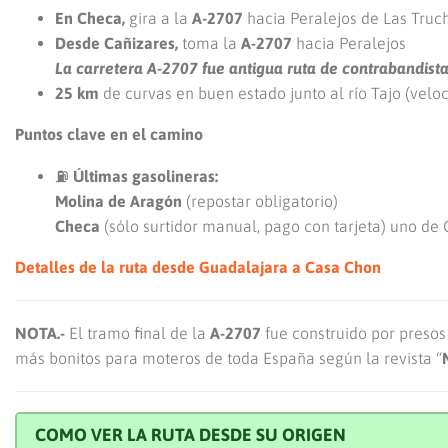
En Checa,
gira a la
A-2707
hacia Peralejos de Las Truc
Desde Cañizares,
toma la
A-2707
hacia Peralejos
La carretera A-2707 fue antigua ruta de contrabandist
25 km
de curvas en buen estado junto al río Tajo (vel
Puntos clave en el camino
⛽
Últimas gasolineras:
Molina de Aragón
(repostar obligatorio)
Checa
(sólo surtidor manual, pago con tarjeta) uno de G
Detalles de la ruta desde Guadalajara a Casa Chon
NOTA.-
El tramo final de la
A-2707
fue construido por presos
más bonitos para moteros de toda España según la revista “
COMO VER LA RUTA DESDE SU ORIGEN