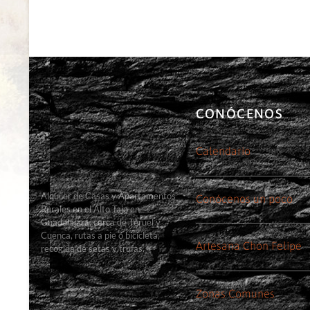
CONÓCENOS
Calendario
Alquiler de Casas y Apartamentos
Conócenos un poco
Rurales en el Alto Tajo en
Guadalajara, cerca de Teruel y
Cuenca, rutas a pie o bicicleta,
Artesana Chon Felipe
recogida de setas y trufas.
Zonas Comunes