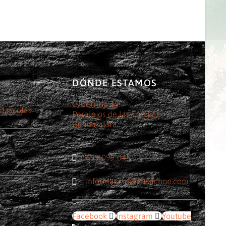
DÓNDE ESTAMOS
C/Cerrillo 19
 mascotas
Peralejos de las Truchas
Guadalajara
699 099 045
informacion@casachon.com
Facebook
Instagram
Youtube