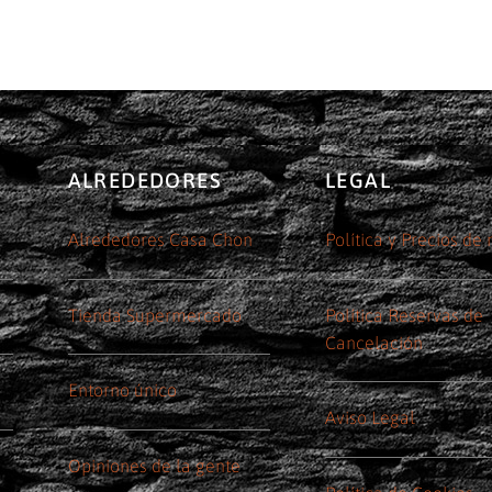
ALREDEDORES
LEGAL
Alrededores Casa Chon
Política y Precios de
Tienda Supermercado
Política Reservas de
Cancelación
Entorno único
Aviso Legal
Opiniones de la gente