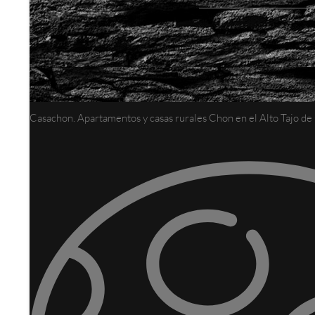
Casachon. Apartamentos y casas rurales Chon en el Alto Tajo d