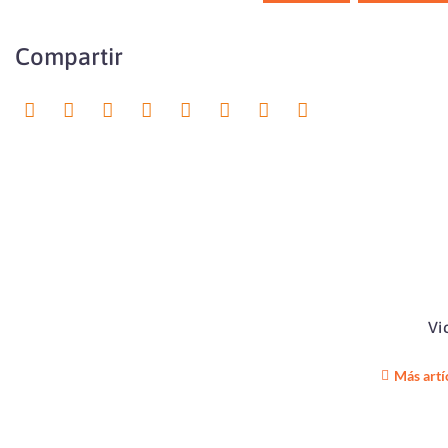
Compartir
Vi
Más artí