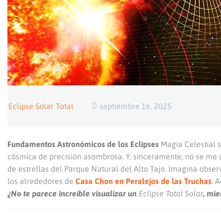
Eclipse Solar Total
septiembre 16, 2025
Fundamentos Astronómicos de los Eclipses
Magia Celestial s
cósmica de precisión asombrosa. Y, sinceramente, no se me 
de estrellas del Parque Natural del Alto Tajo. Imagina obse
los alrededores de
Casa Chon en Peralejos de las Truchas
. 
¿No te parece increíble visualizar un
Eclipse Total Solar
, mie