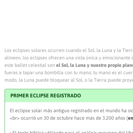
Los eclipses solares ocurren cuando el Sol, la Luna y la Tie
alineen, los eclipses ofrecen una vista única y emocionante d
este ballet celestial son
el Sol, la Luna y nuestro propio plan
fueras a tapar una bombilla con tu mano; tu mano es el cuer
modo, la Luna puede bloquear al Sol, o la Tierra puede proy
PRIMER ECLIPSE REGISTRADO
El eclipse solar más antiguo registrado en el mundo ha si
<br> ocurrió un 30 de octubre hace más de 3.200 años (
en
>El texto bíblico utilizado para el análisis proviene del li