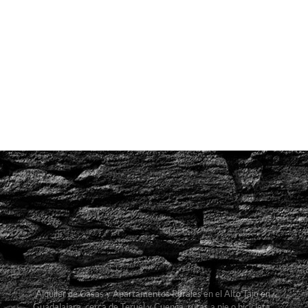
Alquiler de Casas y Apartamentos Rurales en el Alto Tajo en
Guadalajara, cerca de Teruel y Cuenca, rutas a pie o bicicleta,