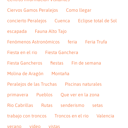
Ciervos Gamos Peralejos
Como llegar
concierto Peralejos
Cuenca
Eclipse total de Sol
escapada
Fauna Alto Tajo
Fenómenos Astronómicos
feria
Feria Trufa
Fiesta en el rio
Fiesta Ganchera
Fiesta Gancheros
fiestas
Fin de semana
Molina de Aragón
Montaña
Peralejos de las Truchas
Piscinas naturales
primavera
Pueblos
Que ver en la zona
Rio Cabrillas
Rutas
senderismo
setas
trabajo con troncos
Troncos en el rio
Valencia
verano
video
vistas