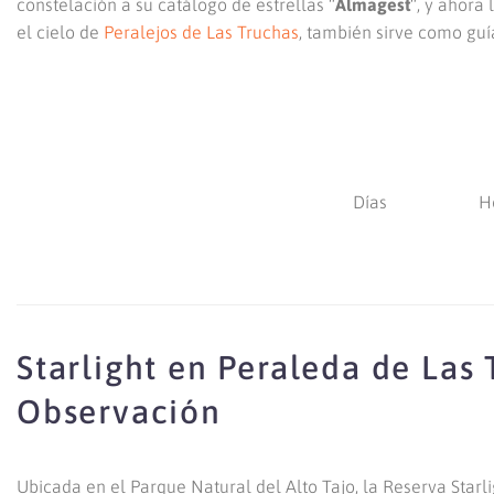
constelación a su catálogo de estrellas “
Almagest
“, y ahora
el cielo de
Peralejos de Las Truchas
, también sirve como guí
Días
H
Starlight en Peraleda de Las 
Observación
Ubicada en el Parque Natural del Alto Tajo, la Reserva Star