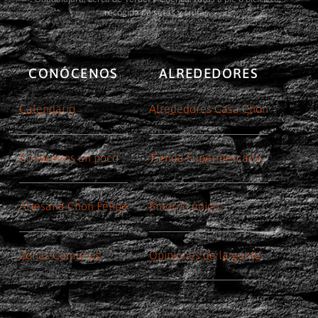
recogida de setas y trufas.
CONÓCENOS
ALREDEDORES
Calendario
Alrededores Casa Chon
Conócenos un poco
Tienda Supermercado
Artesana Chon Felipe
Entorno único
Zonas Comunes
Opiniones de la gente