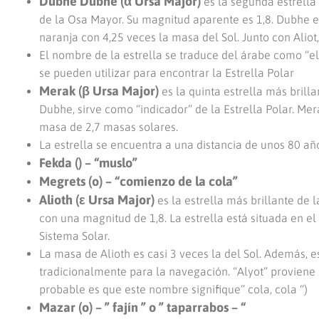
Dubhe Dubhe (α Ursa Major)
es la segunda estrella 
de la Osa Mayor. Su magnitud aparente es 1,8. Dubhe es
naranja con 4,25 veces la masa del Sol. Junto con Aliot,
El nombre de la estrella se traduce del árabe como “e
se pueden utilizar para encontrar la Estrella Polar
Merak (β Ursa Major)
es la quinta estrella más brill
Dubhe, sirve como “indicador” de la Estrella Polar. M
masa de 2,7 masas solares.
La estrella se encuentra a una distancia de unos 80 añ
Fekda () – “muslo”
Megrets (o) – “comienzo de la cola”
Alioth (ε Ursa Major)
es la estrella más brillante de l
con una magnitud de 1,8. La estrella está situada en e
Sistema Solar.
La masa de Alioth es casi 3 veces la del Sol. Además, est
tradicionalmente para la navegación. “Alyot” proviene d
probable es que este nombre signifique” cola, cola “)
Mazar (o) – ” fajín ” o ” taparrabos – “