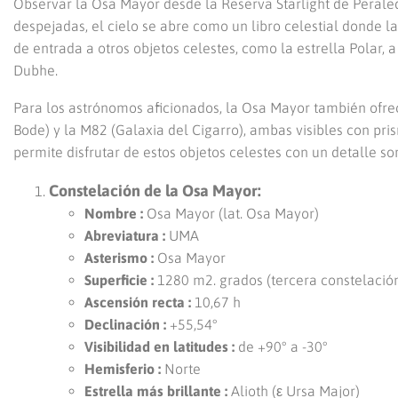
Observar la Osa Mayor desde la Reserva Starlight de Peral
despejadas, el cielo se abre como un libro celestial donde 
de entrada a otros objetos celestes, como la estrella Polar, 
Dubhe.
Para los astrónomos aficionados, la Osa Mayor también ofr
Bode) y la M82 (Galaxia del Cigarro), ambas visibles con pri
permite disfrutar de estos objetos celestes con un detalle 
Constelación de la Osa Mayor:
Nombre :
Osa Mayor (lat. Osa Mayor)
Abreviatura :
UMA
Asterismo :
Osa Mayor
Superficie :
1280 m2. grados (tercera constelació
Ascensión recta :
10,67 h
Declinación :
+55,54°
Visibilidad en latitudes :
de +90° a -30°
Hemisferio :
Norte
Estrella más brillante :
Alioth (ε Ursa Major)