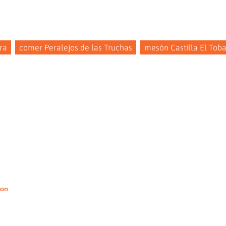
ra
comer Peralejos de las Truchas
mesón Castilla El Toba
hon