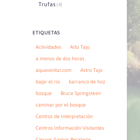
Trufas
(4)
ETIQUETAS
Actividades
Alto Tajo
a menos de dos horas
aquaventur.com
Astro Tajo
bajar el rio
barranco de hoz
bosque
Bruce Springsteen
caminar por el bosque
Centros de Interpretación
Centros Información Visitantes
Ciervos Gamos Peralejos