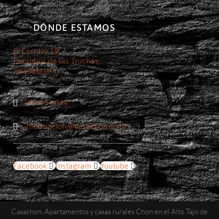
DÓNDE ESTAMOS
C/Cerrillo 19
Peralejos de las Truchas
Guadalajara
699 099 045
informacion@casachon.com
Facebook
Instagram
Youtube
Casachon. Apartamentos y casas rurales Chon en el Alto Tajo de