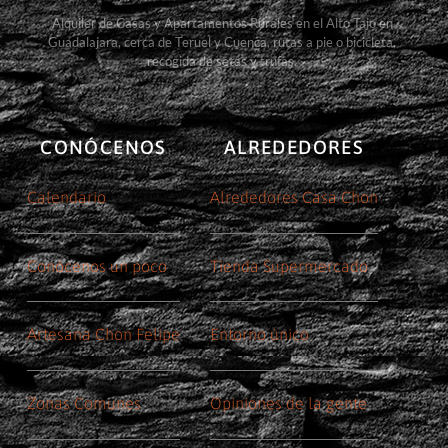
Alquiler de Casas y Apartamentos Rurales en el Alto Tajo en
Guadalajara, cerca de Teruel y Cuenca, rutas a pie o bicicleta,
recogida de setas y trufas.
CONÓCENOS
ALREDEDORES
Calendario
Alrededores Casa Chon
Conócenos un poco
Tienda Supermercado
Artesana Chon Felipe
Entorno único
Zonas Comunes
Opiniones de la gente