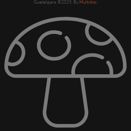
Guadalajara. ©2025. By
Multidisc
.