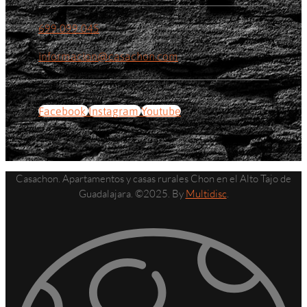
699 099 045
informacion@casachon.com
Facebook
Instagram
Youtube
Casachon. Apartamentos y casas rurales Chon en el Alto Tajo de
Guadalajara. ©2025. By
Multidisc
.