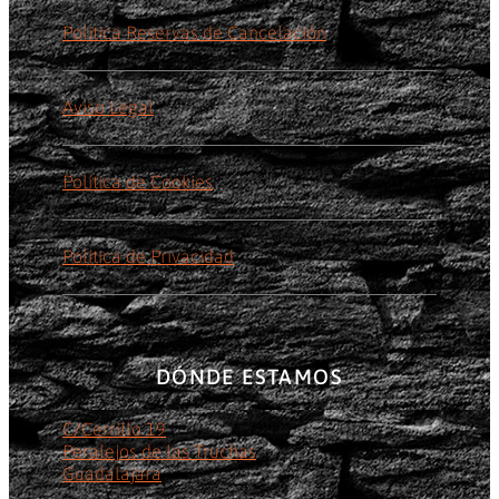
Política Reservas de Cancelación
Aviso Legal
Política de Cookies
Política de Privacidad
DÓNDE ESTAMOS
C/Cerrillo 19
Peralejos de las Truchas
Guadalajara