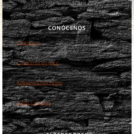
pie o bicicleta, recogida de setas y trufas.
CONÓCENOS
Calendario
Conócenos un poco
Artesana Chon Felipe
Zonas Comunes