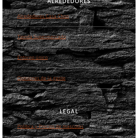
ALREDEDORES
Alrededores Casa Chon
Tienda Supermercado
Entorno único
Opiniones de la gente
LEGAL
Política y Precios de mascotas