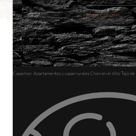
Zonas Comunes
Casachon. Apartamentos y casas rurales Chon en el Alto Tajo d