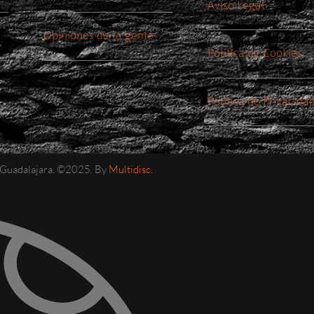
Aviso Legal
Opiniones de la gente
Política de Cookies
Política de Privacida
e Guadalajara. ©2025. By
Multidisc
.