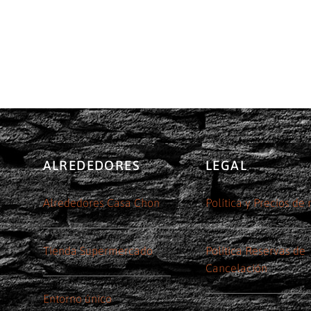
ALREDEDORES
LEGAL
Alrededores Casa Chon
Política y Precios de
Tienda Supermercado
Política Reservas de
Cancelación
Entorno único