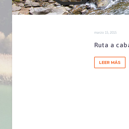
Ruta
marzo 15, 2015
a
caballo
Ruta a cab
por
Tajo
el
LEER MÁS
Alto
Tajo