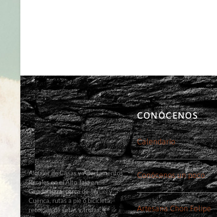
CONÓCENOS
Calendario
Alquiler de Casas y Apartamentos
Conócenos un poco
Rurales en el Alto Tajo en
Guadalajara, cerca de Teruel y
Cuenca, rutas a pie o bicicleta,
Artesana Chon Felipe
recogida de setas y trufas.