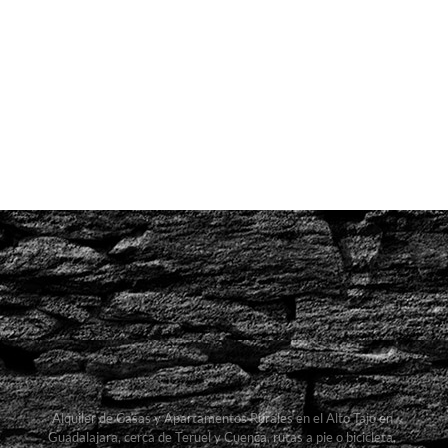
Alquiler de Casas y Apartamentos Rurales en el Alto Tajo en
Guadalajara, cerca de Teruel y Cuenca, rutas a pie o bicicleta,