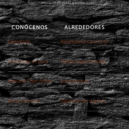
recogida de setas y trufas.
CONÓCENOS
ALREDEDORES
Calendario
Alrededores Casa Chon
Conócenos un poco
Tienda Supermercado
Artesana Chon Felipe
Entorno único
Zonas Comunes
Opiniones de la gente