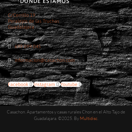
DÓNDE ESTAMOS
C/Cerrillo 19
Peralejos de las Truchas
Guadalajara
699 099 045
informacion@casachon.com
Facebook
Instagram
Youtube
Casachon. Apartamentos y casas rurales Chon en el Alto Tajo de
Guadalajara. ©2025. By
Multidisc
.